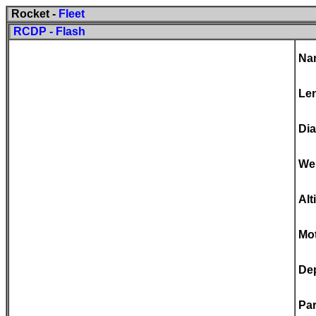
Rocket -
Fleet
RCDP - Flash
Na
Le
Di
We
Alt
Mo
De
Pa