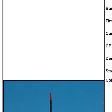
Bui
Fir
Con
CP
De
Sta
Co